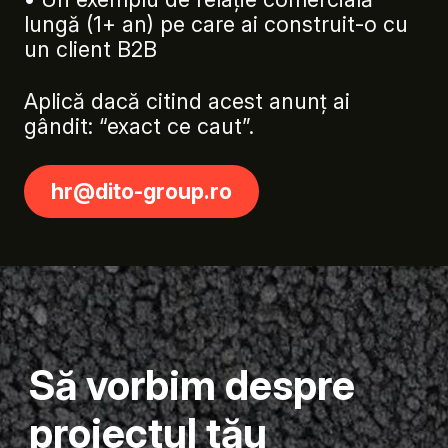
lungă (1+ an) pe care ai construit-o cu
un client B2B
Aplică dacă citind acest anunț ai
gândit: “exact ce caut”.
hr@dito-group.ro
Să vorbim despre
proiectul tău