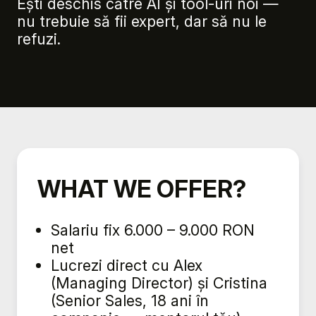
Ești deschis către AI și tool-uri noi —
nu trebuie să fii expert, dar să nu le
refuzi.
WHAT WE OFFER?
Salariu fix 6.000 – 9.000 RON
net
Lucrezi direct cu Alex
(Managing Director) și Cristina
(Senior Sales, 18 ani în