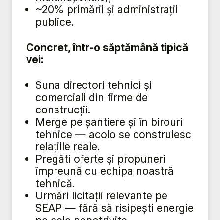
~20% primării și administrații
publice.
Concret, într-o săptămână tipică
vei:
Suna directori tehnici și
comerciali din firme de
construcții.
Merge pe șantiere și în birouri
tehnice — acolo se construiesc
relațiile reale.
Pregăti oferte și propuneri
împreună cu echipa noastră
tehnică.
Urmări licitații relevante pe
SEAP — fără să risipești energie
pe cele nepotrivite.