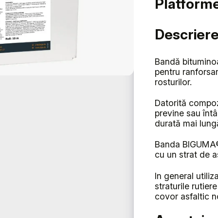
Platforme 
Descrier
Bandă bituminoa
pentru ranforsare
rosturilor.
Datorită compoz
previne sau întâr
durată mai lung
Banda BIGUMA®-
cu un strat de 
In general utiliz
straturile rutie
covor asfaltic n