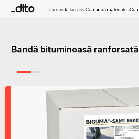
Curățarea
Comandă lucrări
Comandă materiale
Com
Bandă bituminoasă ranforsată 