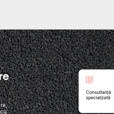
re
Consultanță
specializată
re,
 cu