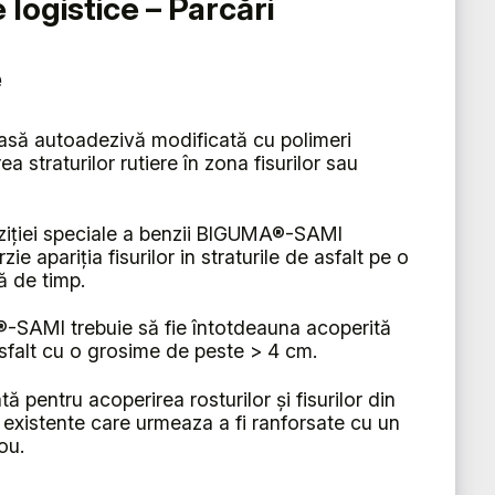
logistice – Parcări
e
să autoadezivă modificată cu polimeri
a straturilor rutiere în zona fisurilor sau
iției speciale a benzii BIGUMA®-SAMI
zie apariția fisurilor in straturile de asfalt pe o
ă de timp.
SAMI trebuie să fie întotdeauna acoperită
asfalt cu o grosime de peste > 4 cm.
ată pentru acoperirea rosturilor și fisurilor din
re existente care urmeaza a fi ranforsate cu un
ou.