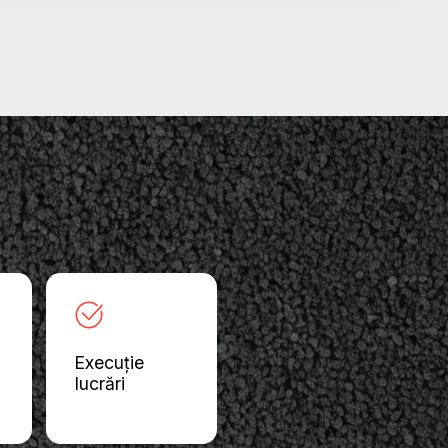
Execuție
lucrări