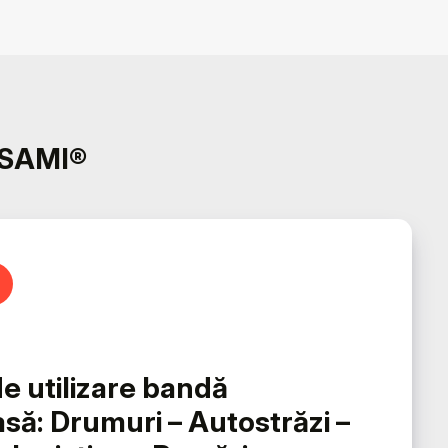
ton
u rosturi și fisuri – BIGUMA SAMI®
A SAMI®
e utilizare bandă
să: Drumuri – Autostrăzi –