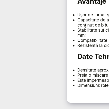
Avantaje
Ușor de turnat și
Capacitate de a
conținut de bit
Stabilitate sufi
mm;
Compatibilitate
Rezistență la ci
Date Teh
Densitate aprox
Preia o mișcare 
Este impermeabi
Dimensiuni: rol