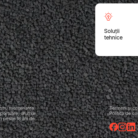
Soluții
tehnice
entru mentenanța
Termeni și con
oportuare, drumuri,
Politica de co
em peste 18 ani de