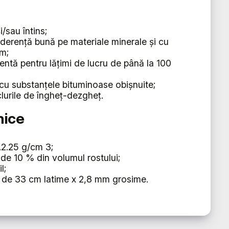
/sau întins;
derență bună pe materiale minerale și cu
um;
cientă pentru lățimi de lucru de până la 100
 cu substanțele bituminoase obișnuite;
clurile de îngheț-dezgheț.
nice
.2.25 g/cm 3;
de 10 % din volumul rostului;
l;
e de 33 cm latime x 2,8 mm grosime.